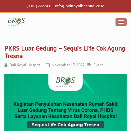
(0361) 222-588
|
info@baliroyalhospital.co.id
PKRS Luar Gedung – Sequis Life Cok Agung
Tresna
Bali Royal Hospital
November 17, 2022
Event